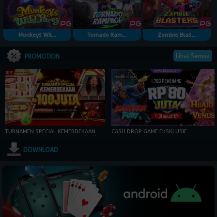
Monkeys Wil...
Tornado Ram...
Zombie Blas...
Lihat Semua
PROMOTION
TURNAMEN SPECIAL KEMERDEKAAN
CASH DROP GAME EKSKLUSIF
DOWNLOAD