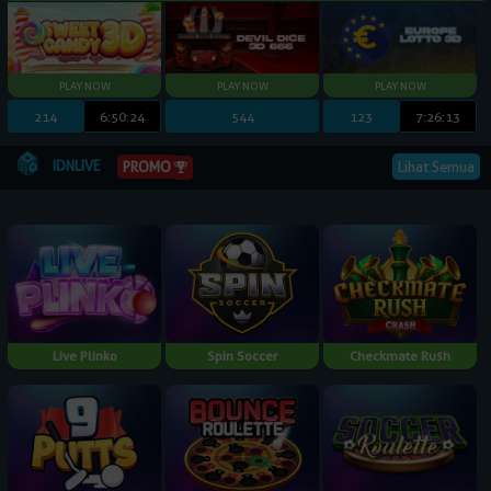
214
6:50:23
544
123
7:26:12
IDNLIVE
PROMO
Lihat Semua
Live Plinko
Spin Soccer
Checkmate Rush