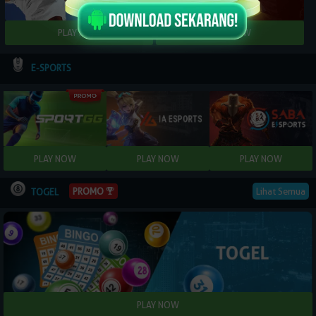
E-SPORTS
PROMO
Lihat Semua
TOGEL