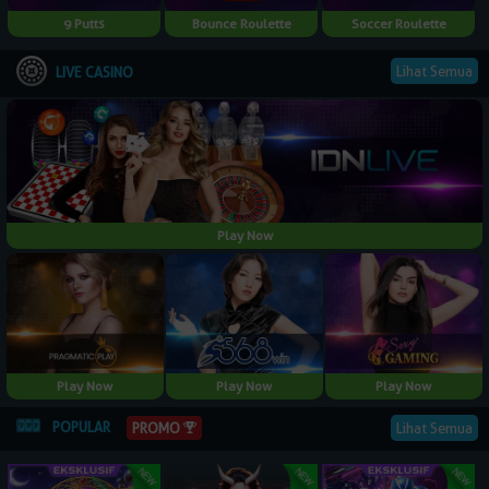
9 Putts
Bounce Roulette
Soccer Roulette
Lihat Semua
LIVE CASINO
Play Now
Play Now
Play Now
Play Now
POPULAR
PROMO
Lihat Semua