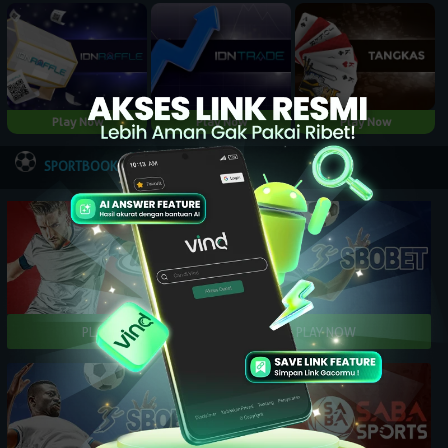
Play Now
Play Now
Play Now
NEW
SPORTBOOK